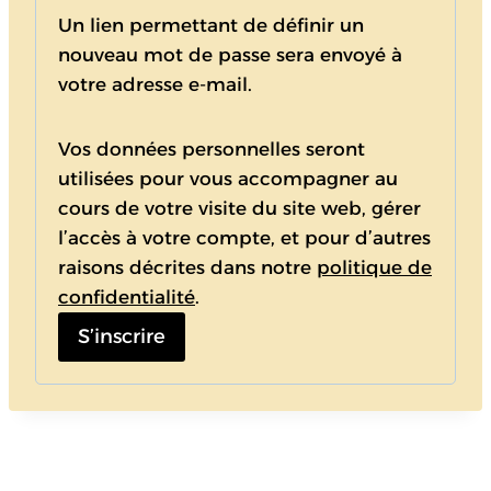
l
Un lien permettant de définir un
i
nouveau mot de passe sera envoyé à
votre adresse e-mail.
g
a
Vos données personnelles seront
t
utilisées pour vous accompagner au
o
cours de votre visite du site web, gérer
l’accès à votre compte, et pour d’autres
i
raisons décrites dans notre
politique de
r
confidentialité
.
e
S’inscrire