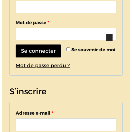
b
l
O
Mot de passe
*
i
b
g
l
a
Se souvenir de moi
Se connecter
i
t
g
Mot de passe perdu ?
o
a
i
t
S’inscrire
r
o
e
i
O
Adresse e-mail
*
r
b
e